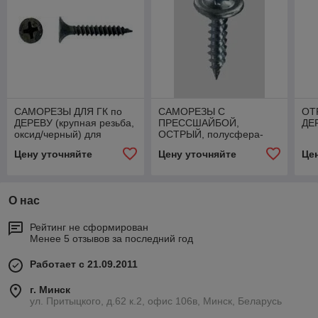
САМОРЕЗЫ ДЛЯ ГК по
САМОРЕЗЫ С
ОТ
ДЕРЕВУ (крупная резьба,
ПРЕССШАЙБОЙ,
ДЕ
оксид/черный) для
ОСТРЫЙ, полусфера-
крепления гипсокартона к
прессшайба для
Цену уточняйте
Цену уточняйте
Це
деревянной обрешетке
крепления листового
металла к металлическим
профилям,
О нас
Рейтинг не сформирован
Менее 5 отзывов за последний год
Работает с 21.09.2011
г. Минск
ул. Притыцкого, д.62 к.2, офис 106в, Минск, Беларусь