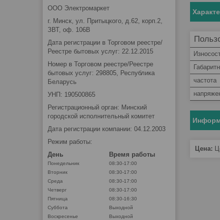
ООО Электромаркет
Характ
г. Минск, ул. Притыцкого, д.62, корп.2,
ЗВТ, оф. 106В
Пользо
Дата регистрации в Торговом реестре/
Реестре бытовых услуг: 22.12.2015
Износос
Номер в Торговом реестре/Реестре
Габарит
бытовых услуг: 298805, Республика
частота
Беларусь
напряже
УНП: 190500865
Регистрационный орган: Минский
городской исполнительный комитет
Информ
Дата регистрации компании: 04.12.2003
Режим работы:
Цена:
Це
День
Время работы
Понедельник
08:30-17:00
Вторник
08:30-17:00
Среда
08:30-17:00
Четверг
08:30-17:00
Пятница
08:30-16:30
Суббота
Выходной
Воскресенье
Выходной