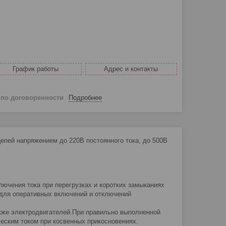
График работы
Адрес и контакты
й
по договоренности
Подробнее
епей напряжением до 220В постоянного тока, до 500В
ючения тока при перегрузках и коротких замыканиях
е для оперативных включений и отключений
акже электродвигателей.При правильно выполненной
еским током при косвенных прикосновениях.