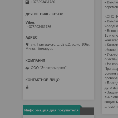
+375293461786
• Выклю
перемен
ДРУГИЕ ВИДЫ СВЯЗИ
КОНСТ
• Выклю
Viber
холодно
+375293461786
• Внешн
15 и от
контакт
ул. Притыцкого, д.62 к.2, офис 106в,
• Конта
Минск, Беларусь
обеспеч
• Исклю
обеспеч
• На ко
ООО "Электромаркет"
При ава
усилия 
провора
• Благо
-
дугогас
• Защит
выключа
защитны
элемент
Информация для покупателя