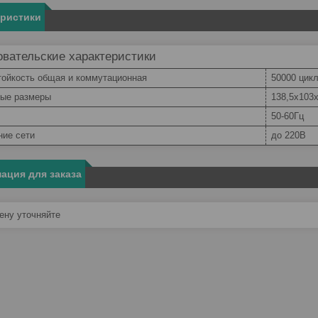
еристики
вательские характеристики
тойкость общая и коммутационная
50000 цик
ные размеры
138,5х103х
50-60Гц
ние сети
до 220В
ация для заказа
ну уточняйте