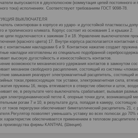
чатели выпускаются в двухполюсном (коммутация цепей постоянного и п
ного тока) исполнениях. Соответствуют требованиям ГОСТ 9098-78.
РУКЦИЯ ВЫКЛЮЧАТЕЛЯ
чатель смонтирован в корпусе из ударо- и дугостойкой пластмассы,доп
го и тропического климата. Корпус состоит из основания 1 и крышки 2.
ие цепи подключаются к зажимам 3 и 18. Управление выключателем прои
ключения (красного цвета) 17. Внутри корпуса располагается контактная
ов с контактными накладками 6 и 9. Контактное нажатие создает пружина
ктные накладки изготовлены из специально подобранной серебросодерж
ивает высокую дугостойкость и износостойкость контактов.
чение возможности механического удержания контактов в замкнутом сос
ивает механизм свободного расцепления, состоящий из системы «ломаю
роткие замыкания реагирует электромагнитный расцепитель, состоящий из
рийных токах,превосходящих ток уставки, электромагнитная сила, втяги
сжатия пружины 16, якорь втягивается в отверстие обмотки и шток, возд
чивает ее, в результате чего выключатель срабатывает, вызывая размы
даря электродинамической петле 4, опорные точки дуги, возникающей м
ительным рогам 7 и 10, в результате дуга, попадая в камеру, состоящую 
у от токов перегрузки обеспечивает биметаллический расцепитель 21, с 
теля.Регулятор позволяет уменьшать уставку во всех полюсах до 70% о
х характеристик обеспечивается применением в тепловом расцепителе 
а производства фирмы KANTHAL (Швеция).