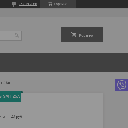
25 отзывов
Корзина
Корзина
т 25а
Б-3МТ 25А
йте — 20 руб