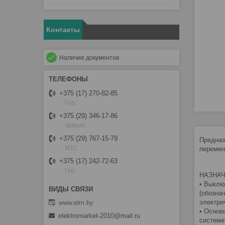
Контакты
Наличие документов
+375 (17) 270-82-85
Гор.
+375 (29) 346-17-86
Velkom
+375 (29) 767-15-79
Предназ
MTC
перемен
+375 (17) 242-72-63
Гор.
НАЗНА
• Выклю
(обозна
электри
www.elm.by
• Основ
elektromarket-2010@mail.ru
системе