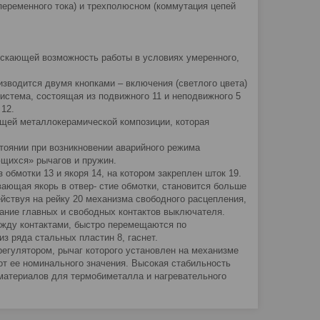
еременного тока) и трехполюсном (коммутация цепей
ускающей возможность работы в условиях умеренного,
зводится двумя кнопками – включения (светлого цвета)
 система, состоящая из подвижного 11 и неподвижного 5
 12.
ащей металлокерамической композиции, которая
тоянии при возникновении аварийного режима
щихся» рычагов и пружин.
 обмотки 13 и якоря 14, на котором закреплен шток 19.
вающая якорь в отвер- стие обмотки, становится больше
ействуя на рейку 20 механизма свободного расцепления,
кание главных и свободных контактов выключателя.
ежду контактами, быстро перемещаются по
из ряда стальных пластин 8, гаснет.
регулятором, рычаг которого установлен на механизме
т ее номинального значения. Высокая стабильность
материалов для термобиметалла и нагревательного