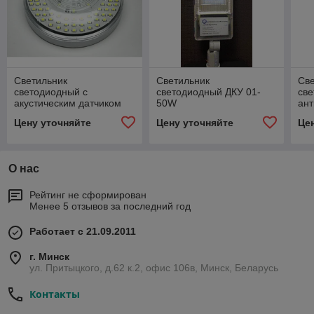
Светильник
Светильник
Св
светодиодный с
светодиодный ДКУ 01-
св
акустическим датчиком
50W
ан
ДПО 01-7-003-ухл 2
10-
Цену уточняйте
Цену уточняйте
Це
О нас
Рейтинг не сформирован
Менее 5 отзывов за последний год
Работает с 21.09.2011
г. Минск
ул. Притыцкого, д.62 к.2, офис 106в, Минск, Беларусь
Контакты